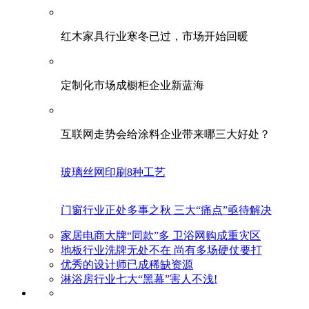
红木家具行业寒冬已过，市场开始回暖
定制化市场成橱柜企业新蓝海
互联网走势会给涂料企业带来哪三大好处？
玻璃丝网印刷8种工艺
门窗行业正处多事之秋 三大“痛点”亟待解决
家居电商大牌“同款”多 卫浴网购成重灾区
地板行业洗牌无处不在 尚有多场硬仗要打
优秀的设计师已成稀缺资源
淋浴房行业七大“黑幕”害人不浅!