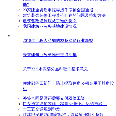
肋”
23家建企资质申报弄虚作假被全国通报
建筑装饰装修工程造价存在的问题及控制方法
建筑营改增到底减了谁的负？
我国建筑业劳务基地建设情况
2018年工程人必知的22条建筑行业新规
未来建筑业改革推进重点汇集
关于32.5水泥部分品种取消征求意见
住建部等四部门：防止提取住房公积金用于炒房投
机
补签合同是否还需要支付双倍工资
口头协定增加装修工程量 证据不足诉请被驳回
十三五交通规划印发
住建部发布7项国家标准，含多项强制性条款