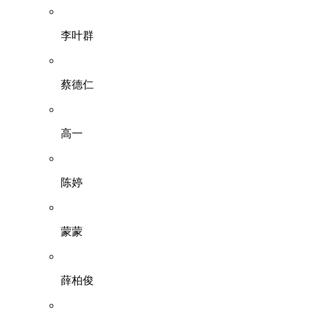
李叶群
蔡德仁
高一
陈婷
蒙蒙
薛柏俊