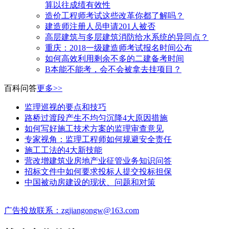
算以往成绩有效性
造价工程师考试这些改革你都了解吗？
建造师注册人员申请201人被否
高层建筑与多层建筑消防给水系统的异同点？
​重庆：2018一级建造师考试报名时间公布
如何高效利用剩余不多的二建备考时间
B本能不能考，会不会被拿去挂项目？
百科问答
更多>>
监理巡视的要点和技巧
路桥过渡段产生不均匀沉降4大原因措施
如何写好施工技术方案的监理审查意见
专家视角：监理工程师如何规避安全责任
施工工法的4大新技能
营改增建筑业房地产业征管业务知识问答
招标文件中如何要求投标人提交投标担保
中国被动房建设的现状、问题和对策
广告投放联系：zgjiangongw@163.com