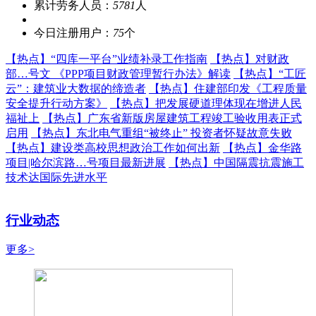
累计劳务人员：
5781
人
今日注册用户：
75
个
【热点】
“四库一平台”业绩补录工作指南
【热点】
对财政
部…号文 《PPP项目财政管理暂行办法》解读
【热点】
“工匠
云”：建筑业大数据的缔造者
【热点】
住建部印发《工程质量
安全提升行动方案》
【热点】
把发展硬道理体现在增进人民
福祉上
【热点】
广东省新版房屋建筑工程竣工验收用表正式
启用
【热点】
东北电气重组“被终止” 投资者怀疑故意失败
【热点】
建设类高校思想政治工作如何出新
【热点】
金华路
项目|哈尔滨路…号项目最新进展
【热点】
中国隔震抗震施工
技术达国际先进水平
行业动态
更多>