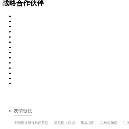
战略合作伙伴
友情链接
中国建设招投标商务网
家具网上商城
集成墙面
工长俱乐部
中