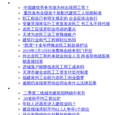
中国建筑劳务市场为何出现用工荒？
重庆发布全国首个装配式建筑工人技能标准
职工权益已有明文规定的 企业应依法执行
安徽芜湖将实行工资直发农民工 包工头不得代领
农民工应该是职业培训的重点
天津为农民工设工资预储账户
建筑行业电气工程师职位热招
“西漂”十多年呼唤农民工权益保护法
2019年1月1日社保费将由税务部门开征
外出农民工和外来就业创业人员 跨省异地就医将
能直接结算
进城落户能降低农民工用工成本吗
天津市健全农民工工资支付监控制度
福建泉州工会助力农民工创业圆梦
逾期仍未续签劳动合同会有什么法律后果
二季度二线城市建筑招聘稳中有升
20省份平均工资出炉
年轻人还愿意进入建筑业吗？
建设领域求职平均61.5人争夺1个岗位
就业形势稳中向好释放积极信号