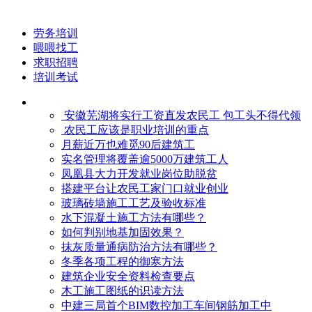
劳务培训
喂喂找工
求职招聘
培训考试
安徽芜湖将实行工资直发农民工 包工头不得代领
农民工应该是职业培训的重点
月薪近万也难觅90后建筑工
实名管理将覆盖逾5000万建筑工人
凤凰县大力开发就业岗位助脱贫
搭建平台让农民工家门口就业创业
玻璃砖墙施工工艺及验收标准
水下混凝土施工方法有哪些？
如何判别地基加固效果？
抹灰质量通病防治方法有哪些？
冬季各项工程的御寒​方法
建筑企业安全资料检查要点
木工施工图纸的识读方法
中建三局首个BIM数控加工车间钢筋加工中