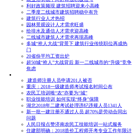
利好政策频现 建筑招聘迎来小高峰
二季度二线城市建筑招聘稳中有升
建筑行业人才热招
园林景观设计人才需求旺盛
给排水及通信人才需求迎高峰
二线城市建筑人才需求再现高峰
多城“抢人大战”背景下 建筑行业传统职位再成热
门
20省份平均工资出炉
超50城“抢人”大战背后 新一二线城市的“升级”竞争
焦虑
建造师注册人员申请201人被否
​重庆：2018一级建造师考试报名时间公布
农民工培训唯“农”亦要为“城”
职业技能培训 如何实现“终身”保障
湖北2018年二建考试处理违纪违规人员1341人
新一批一建注册不通过人员 超70%是劳动合同出
问题
人民日报点赞济南农民工技能培训一站式服务
住建部明确：2018造价工程师开考专业工作年限计