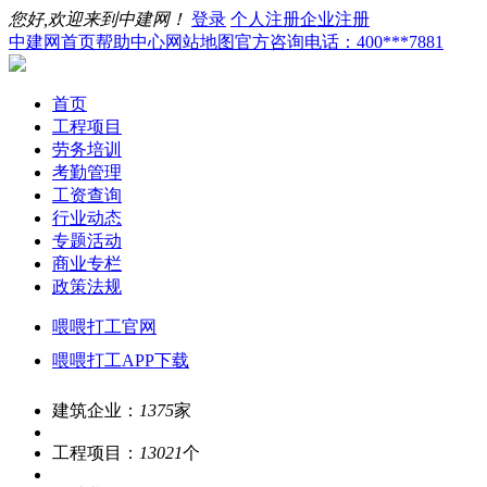
您好,欢迎来到中建网！
登录
个人注册
企业注册
中建网首页
帮助中心
网站地图
官方咨询电话：400***7881
首页
工程项目
劳务培训
考勤管理
工资查询
行业动态
专题活动
商业专栏
政策法规
喂喂打工官网
喂喂打工APP下载
建筑企业：
1375
家
工程项目：
13021
个