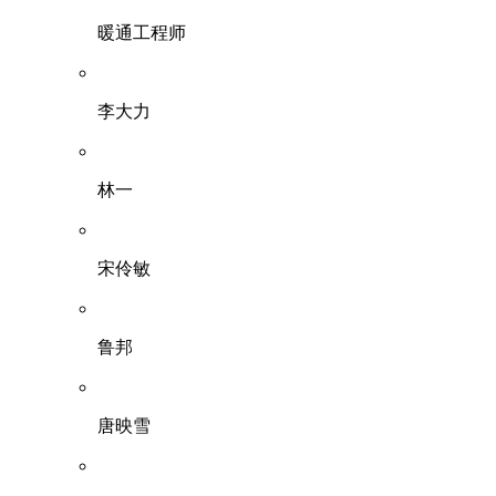
暖通工程师
李大力
林一
宋伶敏
鲁邦
唐映雪