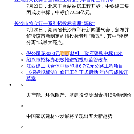
7月23日，北京丰台站站房工程开标，中铁建工集
团成功中标，中标价72.44亿元。
长沙市将实行一系列招投标管理“新政”
7月20日，湖南省长沙市举行新闻通气会，颁布并
解读该市新制定的招投标管理“新政”，其中“评定
分离”成最大亮点。
假公司花3000元
[造x]
材料，政府采购中标14次
绍兴市招标办积极推进招投标监管改革
江西建工联合体中标印度6.7亿元公路工程项目
《招标投标法》修订工作正式启动 年内形成修订
草案
去产能、环保限产、基建投资等因素持续影响钢价
中国家居建材业发展将呈现出五大新趋势