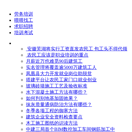
劳务培训
喂喂找工
求职招聘
培训考试
安徽芜湖将实行工资直发农民工 包工头不得代领
农民工应该是职业培训的重点
月薪近万也难觅90后建筑工
实名管理将覆盖逾5000万建筑工人
凤凰县大力开发就业岗位助脱贫
搭建平台让农民工家门口就业创业
玻璃砖墙施工工艺及验收标准
水下混凝土施工方法有哪些？
如何判别地基加固效果？
抹灰质量通病防治方法有哪些？
冬季各项工程的御寒​方法
建筑企业安全资料检查要点
木工施工图纸的识读方法
中建三局首个BIM数控加工车间钢筋加工中