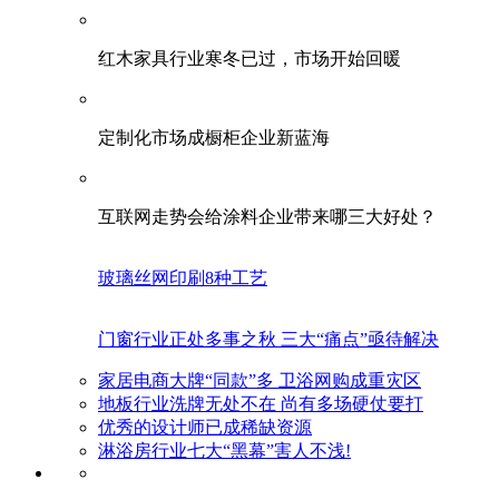
红木家具行业寒冬已过，市场开始回暖
定制化市场成橱柜企业新蓝海
互联网走势会给涂料企业带来哪三大好处？
玻璃丝网印刷8种工艺
门窗行业正处多事之秋 三大“痛点”亟待解决
家居电商大牌“同款”多 卫浴网购成重灾区
地板行业洗牌无处不在 尚有多场硬仗要打
优秀的设计师已成稀缺资源
淋浴房行业七大“黑幕”害人不浅!