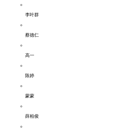
李叶群
蔡德仁
高一
陈婷
蒙蒙
薛柏俊