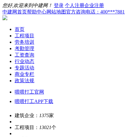
您好,欢迎来到中建网！
登录
个人注册
企业注册
中建网首页
帮助中心
网站地图
官方咨询电话：400***7881
首页
工程项目
劳务培训
考勤管理
工资查询
行业动态
专题活动
商业专栏
政策法规
喂喂打工官网
喂喂打工APP下载
建筑企业：
1375
家
工程项目：
13021
个