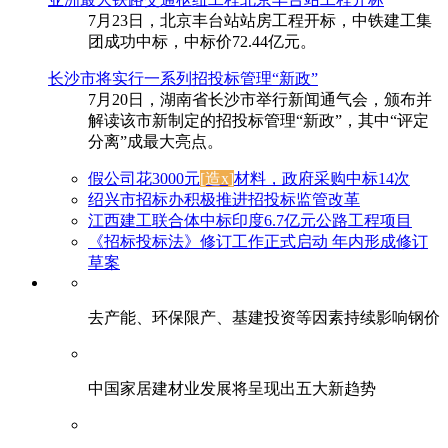
7月23日，北京丰台站站房工程开标，中铁建工集
团成功中标，中标价72.44亿元。
长沙市将实行一系列招投标管理“新政”
7月20日，湖南省长沙市举行新闻通气会，颁布并
解读该市新制定的招投标管理“新政”，其中“评定
分离”成最大亮点。
假公司花3000元
[造x]
材料，政府采购中标14次
绍兴市招标办积极推进招投标监管改革
江西建工联合体中标印度6.7亿元公路工程项目
《招标投标法》修订工作正式启动 年内形成修订
草案
去产能、环保限产、基建投资等因素持续影响钢价
中国家居建材业发展将呈现出五大新趋势