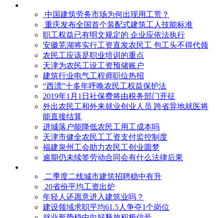
中国建筑劳务市场为何出现用工荒？
重庆发布全国首个装配式建筑工人技能标准
职工权益已有明文规定的 企业应依法执行
安徽芜湖将实行工资直发农民工 包工头不得代领
农民工应该是职业培训的重点
天津为农民工设工资预储账户
建筑行业电气工程师职位热招
“西漂”十多年呼唤农民工权益保护法
2019年1月1日社保费将由税务部门开征
外出农民工和外来就业创业人员 跨省异地就医将
能直接结算
进城落户能降低农民工用工成本吗
天津市健全农民工工资支付监控制度
福建泉州工会助力农民工创业圆梦
逾期仍未续签劳动合同会有什么法律后果
二季度二线城市建筑招聘稳中有升
20省份平均工资出炉
年轻人还愿意进入建筑业吗？
建设领域求职平均61.5人争夺1个岗位
就业形势稳中向好释放积极信号