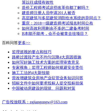
算以往成绩有效性
造价工程师考试这些改革你都了解吗？
建造师注册人员申请201人被否
高层建筑与多层建筑消防给水系统的异同点？
​重庆：2018一级建造师考试报名时间公布
如何高效利用剩余不多的二建备考时间
B本能不能考，会不会被拿去挂项目？
百科问答
更多>>
监理巡视的要点和技巧
路桥过渡段产生不均匀沉降4大原因措施
如何写好施工技术方案的监理审查意见
专家视角：监理工程师如何规避安全责任
施工工法的4大新技能
营改增建筑业房地产业征管业务知识问答
招标文件中如何要求投标人提交投标担保
中国被动房建设的现状、问题和对策
广告投放联系：zgjiangongw@163.com