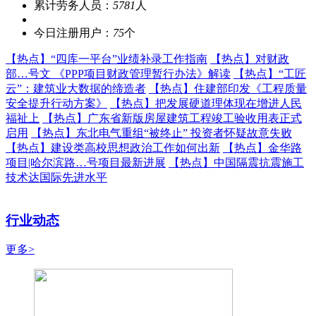
累计劳务人员：
5781
人
今日注册用户：
75
个
【热点】
“四库一平台”业绩补录工作指南
【热点】
对财政
部…号文 《PPP项目财政管理暂行办法》解读
【热点】
“工匠
云”：建筑业大数据的缔造者
【热点】
住建部印发《工程质量
安全提升行动方案》
【热点】
把发展硬道理体现在增进人民
福祉上
【热点】
广东省新版房屋建筑工程竣工验收用表正式
启用
【热点】
东北电气重组“被终止” 投资者怀疑故意失败
【热点】
建设类高校思想政治工作如何出新
【热点】
金华路
项目|哈尔滨路…号项目最新进展
【热点】
中国隔震抗震施工
技术达国际先进水平
行业动态
更多>