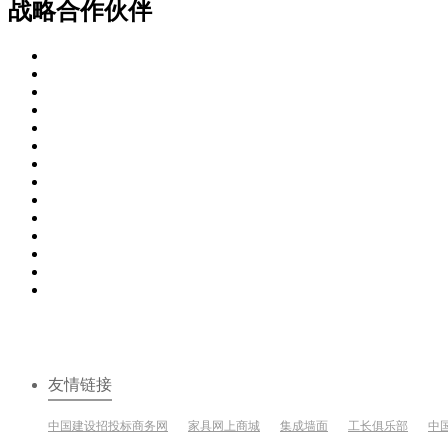
战略合作伙伴
友情链接
中国建设招投标商务网
家具网上商城
集成墙面
工长俱乐部
中