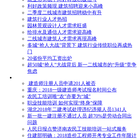
利好政策频现 建筑招聘迎来小高峰
二季度二线城市建筑招聘稳中有升
建筑行业人才热招
园林景观设计人才需求旺盛
给排水及通信人才需求迎高峰
二线城市建筑人才需求再现高峰
多城“抢人大战”背景下 建筑行业传统职位再成热
门
20省份平均工资出炉
超50城“抢人”大战背后 新一二线城市的“升级”竞争
焦虑
建造师注册人员申请201人被否
​重庆：2018一级建造师考试报名时间公布
农民工培训唯“农”亦要为“城”
职业技能培训 如何实现“终身”保障
湖北2018年二建考试处理违纪违规人员1341人
新一批一建注册不通过人员 超70%是劳动合同出
问题
人民日报点赞济南农民工技能培训一站式服务
住建部明确：2018造价工程师开考专业工作年限计