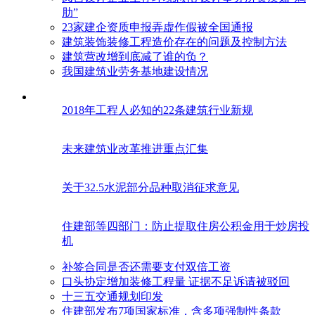
肋”
23家建企资质申报弄虚作假被全国通报
建筑装饰装修工程造价存在的问题及控制方法
建筑营改增到底减了谁的负？
我国建筑业劳务基地建设情况
2018年工程人必知的22条建筑行业新规
未来建筑业改革推进重点汇集
关于32.5水泥部分品种取消征求意见
住建部等四部门：防止提取住房公积金用于炒房投
机
补签合同是否还需要支付双倍工资
口头协定增加装修工程量 证据不足诉请被驳回
十三五交通规划印发
住建部发布7项国家标准，含多项强制性条款